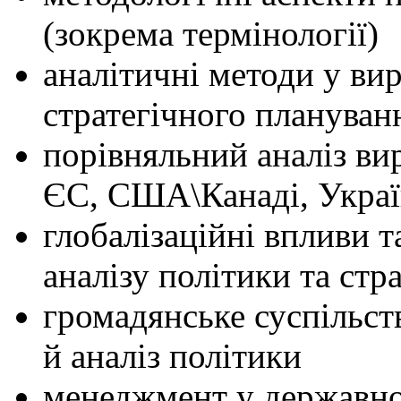
(зокрема термінології)
аналітичні методи у ви
стратегічного плануван
порівняльний аналіз ви
ЄС, США\Канаді, Украї
глобалізаційні впливи т
аналізу політики та стр
громадянське суспільст
й аналіз політики
менеджмент у державно