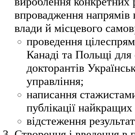
вироблення конкретних 
впровадження напрямів 
влади й місцевого само
проведення цілеспрям
Канаді та Польщі для с
докторантів Українськ
управління;
написання стажистами
публікації найкращих 
відстеження результат
Створення і введення в 