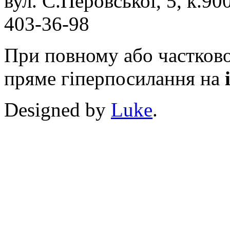
вул. С.Перовської, 5, к.900
403-36-98
При повному або частково
пряме гіперпосилання на
Designed by
Luke
.