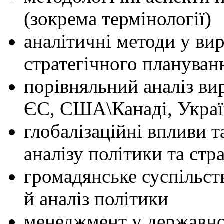
(зокрема термінології)
аналітичні методи у ви
стратегічного плануван
порівняльний аналіз ви
ЄС, США\Канаді, Украї
глобалізаційні впливи т
аналізу політики та стр
громадянське суспільст
й аналіз політики
менеджмент у державно