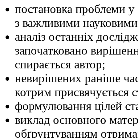
постановка проблеми у з
з важливими науковими
аналіз останніх дослідж
започатковано вирішенн
спирається автор;
невирішених раніше час
котрим присвячується с
формулювання цілей ста
виклад основного матер
обґрунтуванням отриман